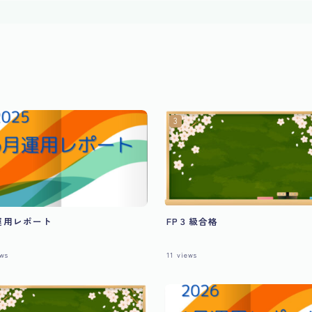
運用レポート
FP３級合格
ws
11
views