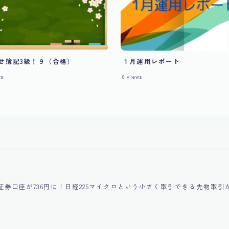
せ簿記3級！９（合格）
１月運用レポート
ws
8
views
5日証券口座が736円に！日経225マイクロという小さく取引できる先物取