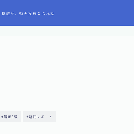
株雑記、動画投稿こぼれ話
簿記3級
運用レポート