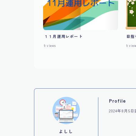
１１月運用レポート
目指
9
views
9
vie
Profile
2024年8月
よしし