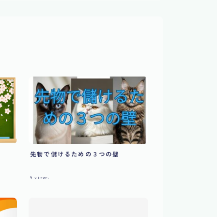
先物で儲けるための３つの壁
9
views