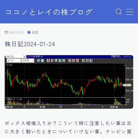
ココノとレイの株ブログ
MENU
お問い合わせ
2024.01.26
日記
お問い合わせ
株日記2024-01-24
サンプルページ
デモプリセット記事 Part07
プライバシーポリシー
プライバシーポリシー
利用規約／特定商取引法に基づく表記
有料記事の決済完了ページ
株ブログ
特定商取引法に基づく表記
運営者情報
ボックス相場入りか？こういう時に注意したい事は次
に大きく動いたときについていけない事。ナンピン買