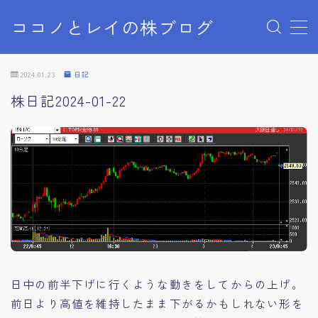
ココノとレイの株ブログ
MENU
お問い合わせ
2024.01.23
日記
お問い合わせ
株日記2024-01-22
サンプルページ
デモプリセット記事 Part07
プライバシーポリシー
プライバシーポリシー
利用規約／特定商取引法に基づく表記
有料記事の決済完了ページ
株ブログ
特定商取引法に基づく表記
運営者情報
日中の前半下げに行くような動きをしてからの上げ。
前日より高値を維持したまま下がるかもしれない形を