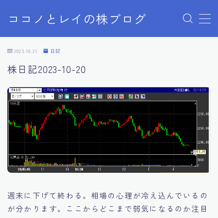
ココノとレイの株ブログ
MENU
お問い合わせ
2023.10.21
日記
お問い合わせ
株日記2023-10-20
サンプルページ
デモプリセット記事 Part07
プライバシーポリシー
プライバシーポリシー
利用規約／特定商取引法に基づく表記
有料記事の決済完了ページ
株ブログ
特定商取引法に基づく表記
運営者情報
週末に下げて終わる。相場の心理が冷え込んでいるの
が分かります。ここからどこまで弱気になるのか注目