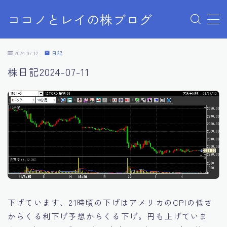
ココノとレイの株ブログ
MENU
お問い合わせ
2024.07.12
日記
お問い合わせ
株日記2024-07-11
サンプルページ
デモプリセット記事 Part07
プライバシーポリシー
プライバシーポリシー
利用規約／特定商取引法に基づく表記
有料記事の決済完了ページ
株ブログ
特定商取引法に基づく表記
運営者情報
下げています、21時頃の下げはアメリカのCPIの低さ
からくる利下げ予想からくる下げ。円も上げていま