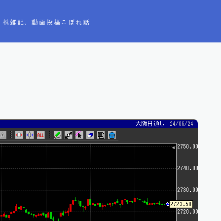
株雑記、動画投稿こぼれ話