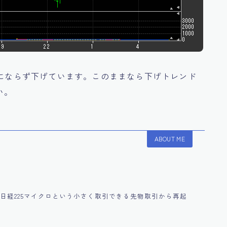
ドにならず下げています。このままなら下げトレンド
い。
ABOUT ME
円に！日経225マイクロという小さく取引できる先物取引から再起