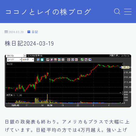
ココノとレイの株ブログ
MENU
お問い合わせ
2024.03.20
日記
お問い合わせ
株日記2024-03-19
サンプルページ
デモプリセット記事 Part07
プライバシーポリシー
プライバシーポリシー
利用規約／特定商取引法に基づく表記
有料記事の決済完了ページ
株ブログ
特定商取引法に基づく表記
運営者情報
日銀の政発表も終わり。アメリカもプラスで大幅に上
げています。日経平均の方では4万円越え。強い上げ