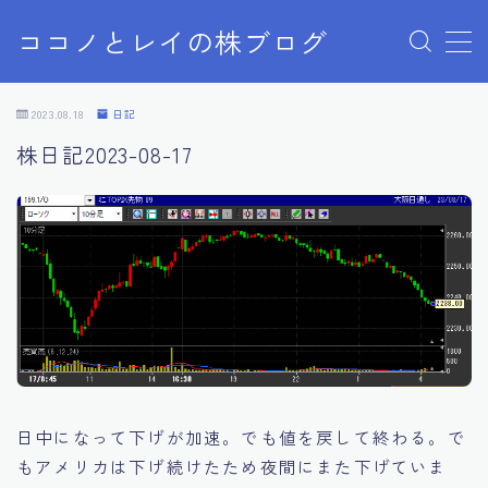
ココノとレイの株ブログ
MENU
お問い合わせ
2023.08.18
日記
お問い合わせ
株日記2023-08-17
サンプルページ
デモプリセット記事 Part07
プライバシーポリシー
プライバシーポリシー
利用規約／特定商取引法に基づく表記
有料記事の決済完了ページ
株ブログ
特定商取引法に基づく表記
運営者情報
日中になって下げが加速。でも値を戻して終わる。で
もアメリカは下げ続けたため夜間にまた下げていま