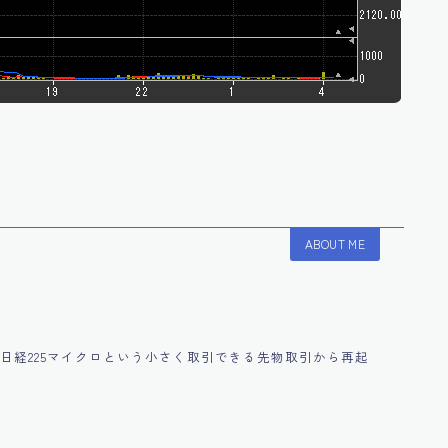
ABOUT ME
円に！日経225マイクロという小さく取引できる先物取引から再起