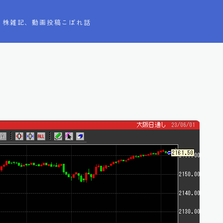
株雑記、動画投稿こぼれ話