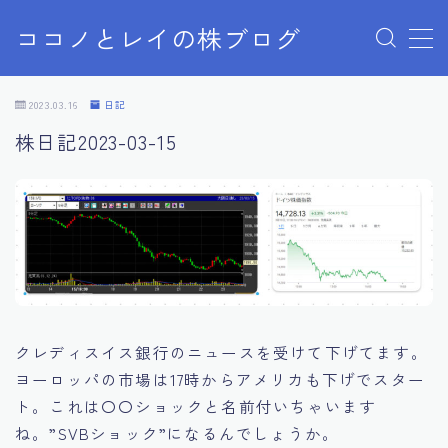
ココノとレイの株ブログ
MENU
お問い合わせ
2023.03.16
日記
お問い合わせ
株日記2023-03-15
サンプルページ
デモプリセット記事 Part07
プライバシーポリシー
プライバシーポリシー
利用規約／特定商取引法に基づく表記
有料記事の決済完了ページ
株ブログ
特定商取引法に基づく表記
運営者情報
クレディスイス銀行のニュースを受けて下げてます。
ヨーロッパの市場は17時からアメリカも下げでスター
ト。これは〇〇ショックと名前付いちゃいます
ね。”SVBショック”になるんでしょうか。