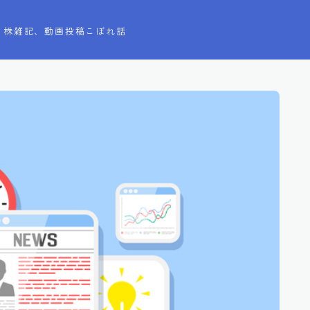
株雑記、動画投稿こぼれ話