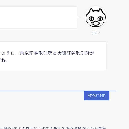
ココノ
いように 東京証券取引所と大阪証券取引所が
だね。
ABOUT ME
円に！日経225マイクロという小さく取引できる先物取引から再起